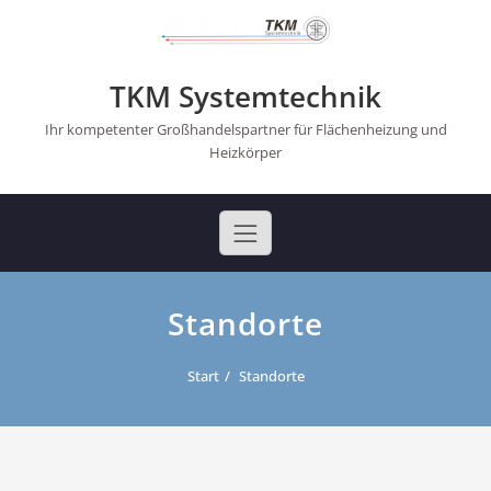
Skip
to
content
TKM Systemtechnik
Ihr kompetenter Großhandelspartner für Flächenheizung und
Heizkörper
Standorte
Start
Standorte