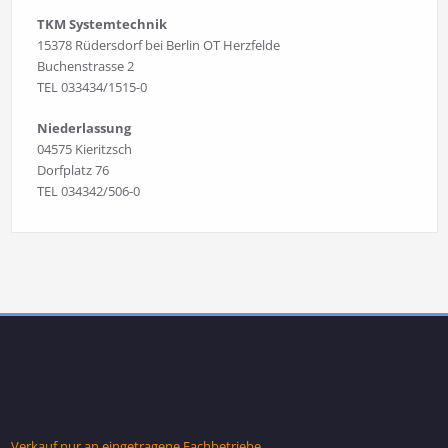
TKM Systemtechnik
15378 Rüdersdorf bei Berlin OT Herzfelde
Buchenstrasse 2
TEL 033434/1515-0
Niederlassung
04575 Kieritzsch
Dorfplatz 76
TEL 034342/506-0
Verkauf nur an eingetragene Fachbetriebe