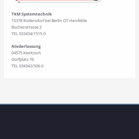
TKM Systemtechnik
15378 Rüdersdorf bei Berlin OT Herzfelde
Buchenstrasse 2
TEL 033434/1515-0
Niederlassung
04575 Kieritzsch
Dorfplatz 76
TEL 034342/506-0