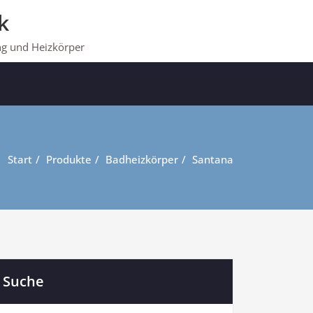
k
ng und Heizkörper
Start
Produkte
Badheizkörper
Santana
Suche