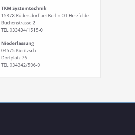
TKM Systemtechnik
15378 Rüdersdorf bei Berlin OT Herzfelde
Buchenstrasse 2
TEL 033434/1515-0
Niederlassung
04575 Kieritzsch
Dorfplatz 76
TEL 034342/506-0