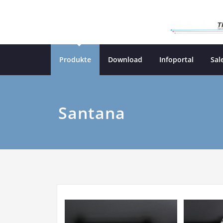
Skip
to
content
Produkte
Download
Infoportal
Sal
Santana