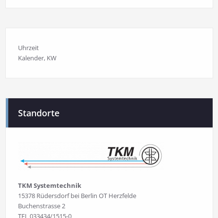
Uhrzeit
Kalender
, KW
Standorte
TKM Systemtechnik
15378 Rüdersdorf bei Berlin OT Herzfelde
Buchenstrasse 2
TEL 033434/1515-0