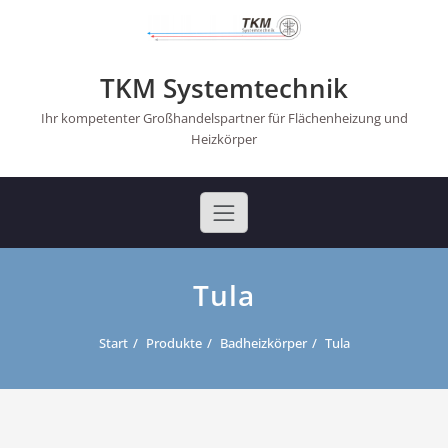
Skip
to
content
TKM Systemtechnik
Ihr kompetenter Großhandelspartner für Flächenheizung und
Heizkörper
Tula
Start
Produkte
Badheizkörper
Tula