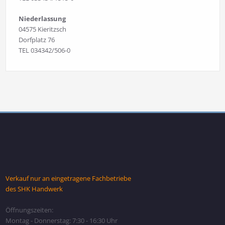
Niederlassung
04575 Kieritzsch
Dorfplatz 76
TEL 034342/506-0
Verkauf nur an eingetragene Fachbetriebe
des SHK Handwerk
Öffnungszeiten:
Montag - Donnerstag: 7:30 - 16:30 Uhr