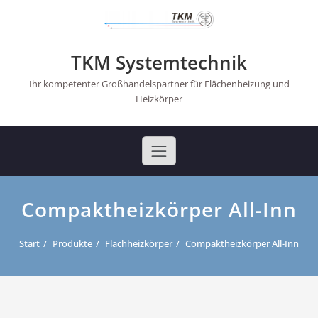
Skip
to
content
TKM Systemtechnik
Ihr kompetenter Großhandelspartner für Flächenheizung und
Heizkörper
Compaktheizkörper All-Inn
Start
Produkte
Flachheizkörper
Compaktheizkörper All-Inn