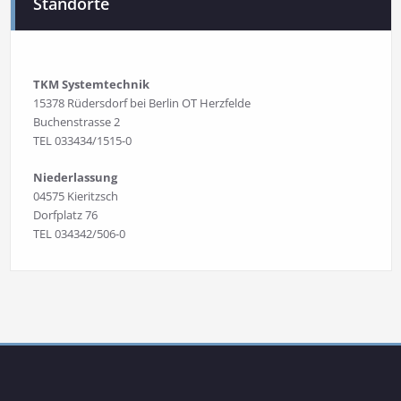
Standorte
TKM Systemtechnik
15378 Rüdersdorf bei Berlin OT Herzfelde
Buchenstrasse 2
TEL 033434/1515-0
Niederlassung
04575 Kieritzsch
Dorfplatz 76
TEL 034342/506-0