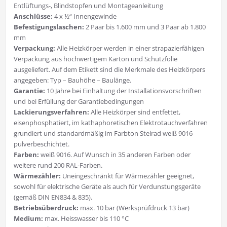
Entlüftungs-, Blindstopfen und Montageanleitung
Anschlüsse:
4 x ½“ Innengewinde
Befestigungslaschen:
2 Paar bis 1.600 mm und 3 Paar ab 1.800
mm
Verpackung:
Alle Heizkörper werden in einer strapazierfähigen
Verpackung aus hochwertigem Karton und Schutzfolie
ausgeliefert. Auf dem Etikett sind die Merkmale des Heizkörpers
angegeben: Typ – Bauhöhe – Baulänge.
Garantie:
10 Jahre bei Einhaltung der Installationsvorschriften
und bei Erfüllung der Garantiebedingungen
Lackierungsverfahren:
Alle Heizkörper sind entfettet,
eisenphosphatiert, im kathaphoretischen Elektrotauchverfahren
grundiert und standardmäßig im Farbton Stelrad weiß 9016
pulverbeschichtet.
Farben:
weiß 9016. Auf Wunsch in 35 anderen Farben oder
weitere rund 200 RAL-Farben.
Wärmezähler:
Uneingeschränkt für Wärmezähler geeignet,
sowohl für elektrische Geräte als auch für Verdunstungsgeräte
(gemäß DIN EN834 & 835).
Betriebsüberdruck:
max. 10 bar (Werksprüfdruck 13 bar)
Medium:
max. Heisswasser bis 110 °C