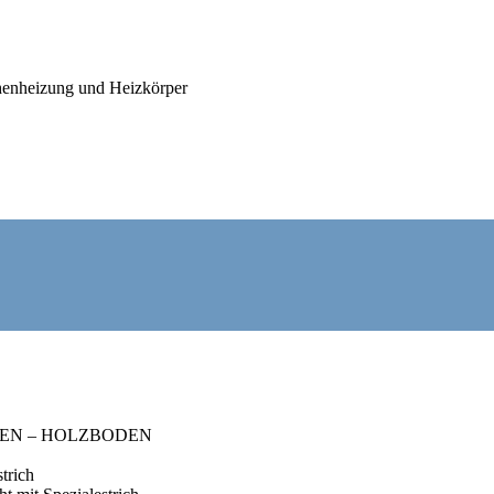
chenheizung und Heizkörper
e
Stellenportal
LIESEN – HOLZBODEN
trich