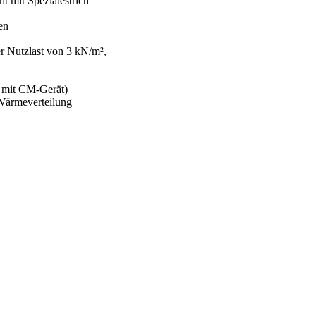
t mit Spezialestrich
en
r Nutzlast von 3 kN/m²,
n mit CM-Gerät)
 Wärmeverteilung