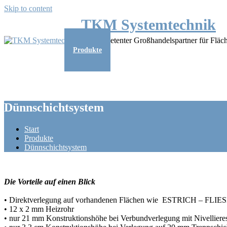
Skip to content
TKM Systemtechnik
Ihr kompetenter Großhandelspartner für Flä
Produkte
Download
Infoportal
Sal
Dünnschichtsystem
Start
Produkte
Dünnschichtsystem
Die Vorteile auf einen Blick
• Direktverlegung auf vorhandenen Flächen wie ESTRICH – F
• 12 x 2 mm Heizrohr
• nur 21 mm Konstruktionshöhe bei Verbundverlegung mit Nivellieres