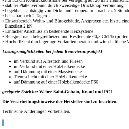
• nur 3,3 cm Konstruktionshöhe bei Verlegung auf 20 mm Trennschich
• stabiler Plattenverbund durch zweiseitige Druckknopfverbindung
• begehbar – abhängig von Dicke und Temperatur – nach ca. 5 Stund
• belastbar nach 2 Tagen
• Einsatzbereich Wohn- und Bürogebäude, Arztpraxen etc. bis zu eine
Einzellast 2 kN
• Einfacher Anschluss an bestehende Heizsysteme
• Belegreif nach belegreifheizen und Restfeuchte <0,3 CM-% (prüfe
• Hocheffizient durch geringe Vorlauftemperatur und wirtschaftliche
Lösungsmöglichkeiten bei jedem Renovierungsobjekt
im Verbund auf Altestrich und Fliesen
im Verbund mit einer Holzbalkendecke
auf Dämmung mit einer Massivdecke
Trennschicht mit einer Holzbalkendecke
auf Dämmung auf einer Holzbalkendecke F60
geeignete Estriche:
Weber Saint-Gobain, Knauf und PCI
Die Verarbeitungshinweise der Hersteller sind zu beachten.
Technische Änderungen vorbehalten.
Suche