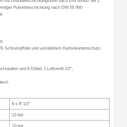
rt mit Grundbeschichtungsstoff nach DIN 55900 Teil 1,
ertiger Pulverbeschichtung nach DIN 55 900
t.
t.
 PE-Schrumpffolie und verstärktem Kartonkantenschutz.
chrauben und 6 Dübel, 1 Luftventil 1/2”,
blech
6 x R 1/2”
13 bar
10 bar