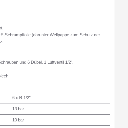
t.
 PE-Schrumpffolie (darunter Wellpappe zum Schutz der
z.
chrauben und 6 Dübel, 1 Luftventil 1/2”,
blech
6 x R 1/2”
13 bar
10 bar