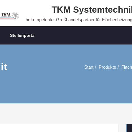
TKM Systemtechni
Ihr kompetenter Großhandelspartner für Flächenheizun
Stellenportal
it
Start
Produkte
Flach