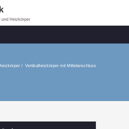
k
g und Heizkörper
heizkörper
Vertikalheizkörper mit Mittelanschluss