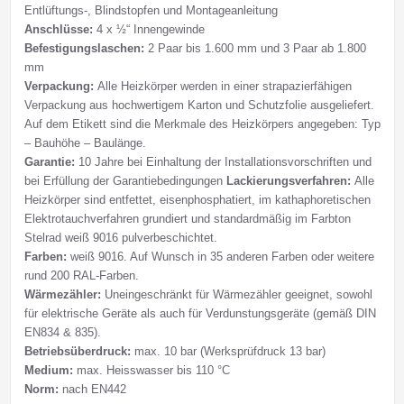
Entlüftungs-, Blindstopfen und Montageanleitung
Anschlüsse:
4 x ½“ Innengewinde
Befestigungslaschen:
2 Paar bis 1.600 mm und 3 Paar ab 1.800
mm
Verpackung:
Alle Heizkörper werden in einer strapazierfähigen
Verpackung aus hochwertigem Karton und Schutzfolie ausgeliefert.
Auf dem Etikett sind die Merkmale des Heizkörpers angegeben: Typ
– Bauhöhe – Baulänge.
Garantie:
10 Jahre bei Einhaltung der Installationsvorschriften und
bei Erfüllung der Garantiebedingungen
Lackierungsverfahren:
Alle
Heizkörper sind entfettet, eisenphosphatiert, im kathaphoretischen
Elektrotauchverfahren grundiert und standardmäßig im Farbton
Stelrad weiß 9016 pulverbeschichtet.
Farben:
weiß 9016. Auf Wunsch in 35 anderen Farben oder weitere
rund 200 RAL-Farben.
Wärmezähler:
Uneingeschränkt für Wärmezähler geeignet, sowohl
für elektrische Geräte als auch für Verdunstungsgeräte (gemäß DIN
EN834 & 835).
Betriebsüberdruck:
max. 10 bar (Werksprüfdruck 13 bar)
Medium:
max. Heisswasser bis 110 °C
Norm:
nach EN442