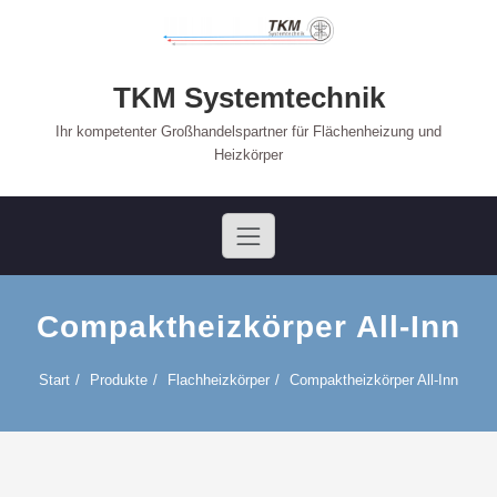
Skip
to
content
TKM Systemtechnik
Ihr kompetenter Großhandelspartner für Flächenheizung und
Heizkörper
Compaktheizkörper All-Inn
Start
Produkte
Flachheizkörper
Compaktheizkörper All-Inn