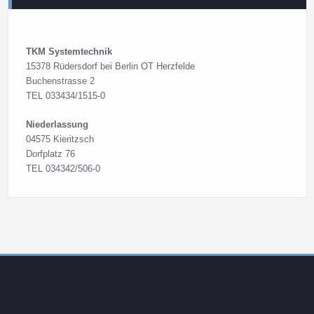
TKM Systemtechnik
15378 Rüdersdorf bei Berlin OT Herzfelde
Buchenstrasse 2
TEL 033434/1515-0
Niederlassung
04575 Kieritzsch
Dorfplatz 76
TEL 034342/506-0