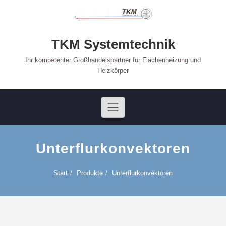
Skip
to
content
TKM Systemtechnik
Ihr kompetenter Großhandelspartner für Flächenheizung und
Heizkörper
Unterflurkonvektoren
Start
Produkte
Unterflurkonvektoren