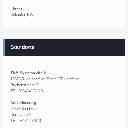
Uhrzeit
Kalender
, KW
Standorte
TKM Systemtechnik
15378 Rüdersdorf bei Berlin OT Herzfelde
Buchenstrasse 2
TEL 033434/1515-0
Niederlassung
04575 Kieritzsch
Dorfplatz 76
TEL 034342/506-0