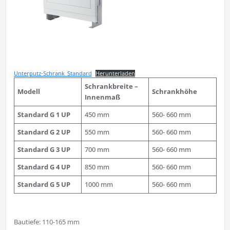
Unterputz-Schrank_Standard
Herunterladen
Schrankbreite –
Modell
Schrankhöhe
Innenmaß
Standard G 1 UP
450 mm
560- 660 mm
Standard
G 2 UP
550 mm
560- 660 mm
Standard
G 3 UP
700 mm
560- 660 mm
Standard
G 4 UP
850 mm
560- 660 mm
Standard
G 5 UP
1000 mm
560- 660 mm
Bautiefe: 110-165 mm