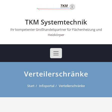
Skip
to
content
TKM Systemtechnik
Ihr kompetenter Großhandelspartner für Flächenheizung und
Heizkörper
Verteilerschränke
Start
Infoportal
Verteilerschränke