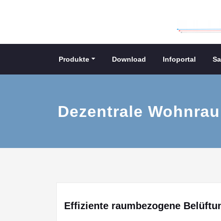
Skip
to
content
Produkte
Download
Infoportal
Sa
Dezentrale Wohnrau
Effiziente raumbezogene Belüftu