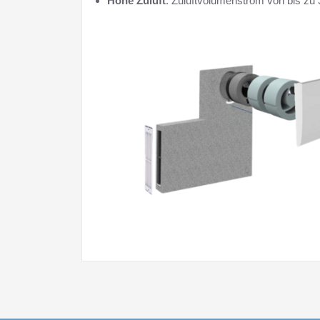
Hohe Zuluft
: Zuluftvolumenstrom von bis zu 