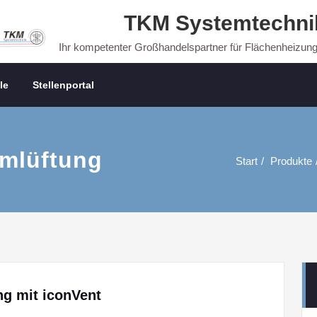
TKM Systemtechni
Ihr kompetenter Großhandelspartner für Flächenheizun
le
Stellenportal
mlüftung
Start
Produkte
ng mit iconVent